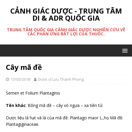
CẢNH GIÁC DƯỢC - TRUNG TÂM
DI & ADR QUỐC GIA
TRUNG TÂM QUỐC GIA CẢNH GIÁC DƯỢC NGHIÊN CỨU VỀ
CÁC PHẢN ỨNG BẤT LỢI CỦA THUỐC.
Cây mã đề
13/03/2018
Dược sĩ Lưu Thanh Phong
Semen et Folium Plantaginis
Tên khác
: Bông mã đề – cây vó ngựa – xa tiền tử.
Dược liệu là hạt và lá của mã đề: Plantago maor L.,họ Mã đề:
Plantagiginaceae.