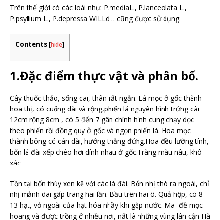
Trên thế giới có các loài như: P.mediaL., P.lanceolata L.,
P.psyllium L., P.depressa WILLd… cũng được sử dụng.
Contents
[
hide
]
1.Đặc điểm thực vật và phân bố.
Cây thuốc thảo, sống dai, thân rất ngắn. Lá mọc ở gốc thành
hoa thị, có cuống dài và rộng,phiến lá nguyên hình trứng dài
12cm rộng 8cm , có 5 đến 7 gân chính hình cung chạy dọc
theo phiến rồi đồng quy ở gốc và ngọn phiến lá. Hoa mọc
thành bông có cán dài, hướng thẳng đứng.Hoa đều lưỡng tính,
bốn lá đài xếp chéo hơi dính nhau ở gốc.Tràng màu nâu, khô
xác.
Tồn tại bốn thùy xen kẽ với các lá đài. Bốn nhị thò ra ngoài, chỉ
nhị mảnh dài gấp tràng hai lần. Bầu trên hai ô. Quả hộp, có 8-
13 hạt, vỏ ngoài của hạt hóa nhầy khi gặp nước. Mã đề mọc
hoang và được trồng ở nhiều nơi, nất là những vùng lân cận Hà