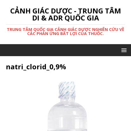
CẢNH GIÁC DƯỢC - TRUNG TÂM
DI & ADR QUỐC GIA
TRUNG TÂM QUỐC GIA CẢNH GIÁC DƯỢC NGHIÊN CỨU VỀ
CÁC PHẢN ỨNG BẤT LỢI CỦA THUỐC.
natri_clorid_0,9%