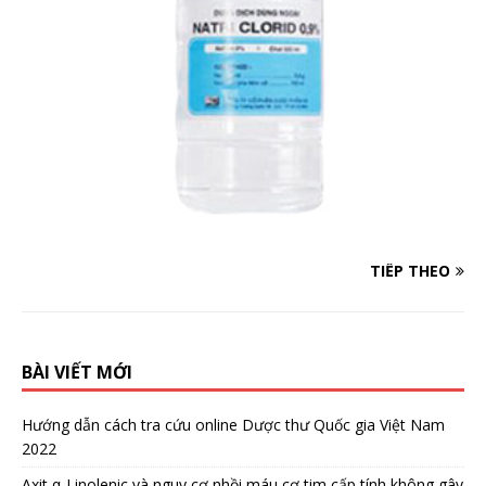
TIẾP THEO
BÀI VIẾT MỚI
Hướng dẫn cách tra cứu online Dược thư Quốc gia Việt Nam
2022
Axit α-Linolenic và nguy cơ nhồi máu cơ tim cấp tính không gây