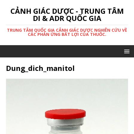
CẢNH GIÁC DƯỢC - TRUNG TÂM
DI & ADR QUỐC GIA
TRUNG TÂM QUỐC GIA CẢNH GIÁC DƯỢC NGHIÊN CỨU VỀ
CÁC PHẢN ỨNG BẤT LỢI CỦA THUỐC.
Dung_dich_manitol