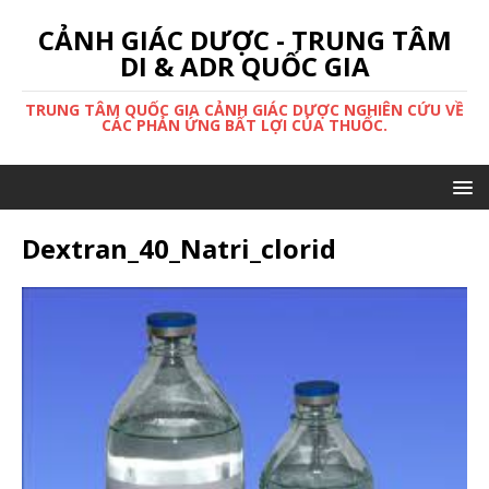
CẢNH GIÁC DƯỢC - TRUNG TÂM
DI & ADR QUỐC GIA
TRUNG TÂM QUỐC GIA CẢNH GIÁC DƯỢC NGHIÊN CỨU VỀ
CÁC PHẢN ỨNG BẤT LỢI CỦA THUỐC.
Dextran_40_Natri_clorid