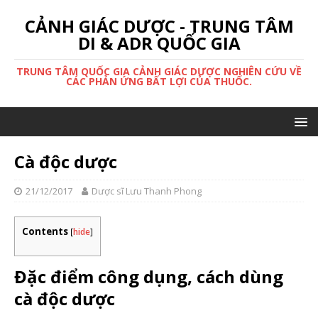
CẢNH GIÁC DƯỢC - TRUNG TÂM
DI & ADR QUỐC GIA
TRUNG TÂM QUỐC GIA CẢNH GIÁC DƯỢC NGHIÊN CỨU VỀ
CÁC PHẢN ỨNG BẤT LỢI CỦA THUỐC.
Cà độc dược
21/12/2017
Dược sĩ Lưu Thanh Phong
Contents
[
hide
]
Đặc điểm công dụng, cách dùng
cà độc dược