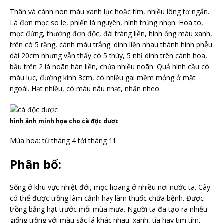
Thân và cành non màu xanh lục hoặc tím, nhiều lông tơ ngắn.
Lá đơn mọc so le, phiến lá nguyên, hính trứng nhọn. Hoa to,
mọc đứng, thướng đơn độc, đài tràng liền, hình ống màu xanh,
trên có 5 răng, cánh màu trắng, dính liền nhau thành hình phễu
dài 20cm nhưng vẫn thấy có 5 thùy, 5 nhị dính trên cánh hoa,
bầu trên 2 lá noãn hàn liền, chứa nhiều noãn. Quả hình cầu có
màu lục, đường kính 3cm, có nhiều gai mềm mỏng ở mặt
ngoài. Hạt nhiều, có màu nâu nhạt, nhăn nheo.
hình ảnh minh họa cho cà độc dược
Mùa hoa: từ tháng 4 tới tháng 11
Phân bố:
Sống ở khu vực nhiệt đới, mọc hoang ở nhiều nơi nước ta. Cây
có thể được trồng làm cảnh hay làm thuốc chữa bệnh. Được
trồng bằng hạt trước mỗi mùa mưa. Người ta đã tạo ra nhiều
giống trồng với màu sắc lá khác nhau: xanh, tía hay tim tím,