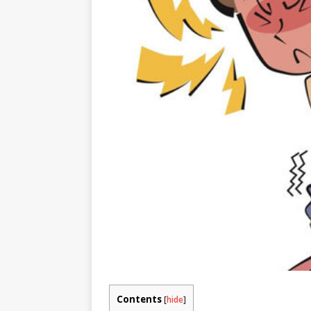
Contents
[
hide
]