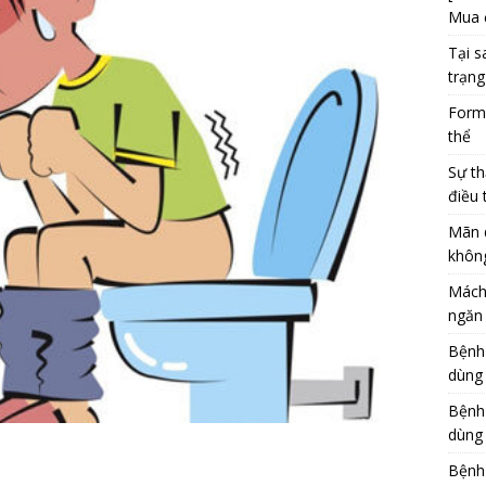
Mua 
Tại s
trạng
Formu
thể
Sự th
điều 
Mãn 
khôn
Mách
ngăn 
Bệnh
dùng
Bệnh
dùng 
Bệnh