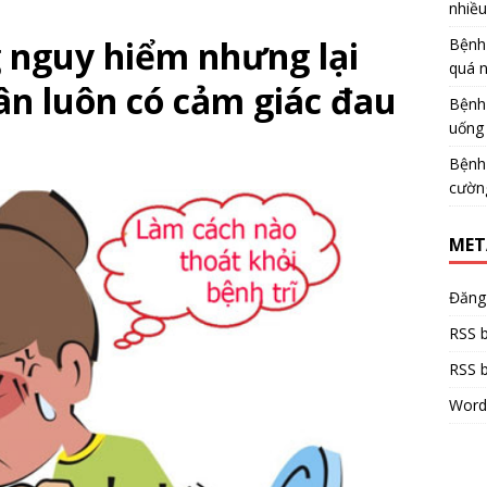
nhiề
g nguy hiểm nhưng lại
Bệnh
quá 
ân luôn có cảm giác đau
Bệnh
uống 
Bệnh
cườn
MET
Đăng
RSS b
RSS b
Word