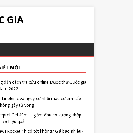
C GIA
VIẾT MỚI
 dẫn cách tra cứu online Dược thư Quốc gia
 Nam 2022
α-Linolenic và nguy cơ nhồi máu cơ tim cấp
không gây tử vong
eptol Gel 40ml – giảm đau cơ xương khớp
 và hiệu quả
ew] Rocket 1h có tốt không? Giá bao nhiêu?