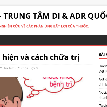
- TRUNG TÂM DI & ADR QUỐ
GHIÊN CỨU VỀ CÁC PHẢN ỨNG BẤT LỢI CỦA THUỐC.
u hiện và cách chữa trị
BÀI 
Hướng
Tin Tức Sức Khỏe
0
Việt
Axit 
tính 
Nocic
nhanh
[Revi