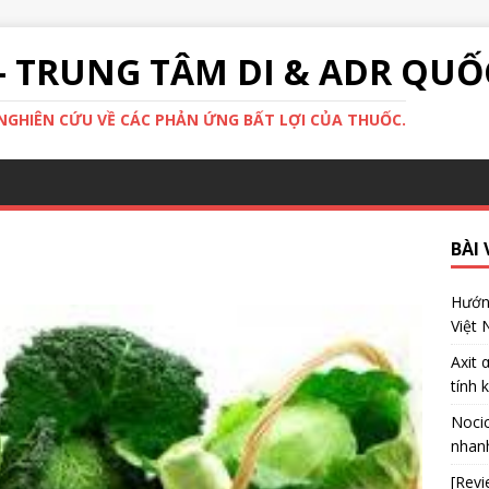
- TRUNG TÂM DI & ADR QUỐ
GHIÊN CỨU VỀ CÁC PHẢN ỨNG BẤT LỢI CỦA THUỐC.
BÀI 
Hướng
Việt
Axit 
tính 
Nocic
nhanh
[Revi