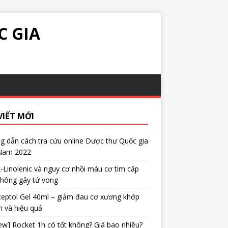
C GIA
VIẾT MỚI
 dẫn cách tra cứu online Dược thư Quốc gia
 Nam 2022
α-Linolenic và nguy cơ nhồi máu cơ tim cấp
không gây tử vong
eptol Gel 40ml – giảm đau cơ xương khớp
 và hiệu quả
ew] Rocket 1h có tốt không? Giá bao nhiêu?