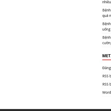
nhiề
Bệnh
quá 
Bệnh
uống 
Bệnh
cườn
MET
Đăng
RSS b
RSS b
Word