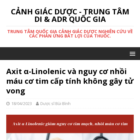
CẢNH GIÁC DƯỢC - TRUNG TÂM
DI & ADR QUỐC GIA
TRUNG TÂM QUỐC GIA CẢNH GIÁC DƯỢC NGHIÊN CỨU VỀ
CÁC PHẢN ỨNG BẤT LỢI CỦA THUỐC.
Axit α-Linolenic và nguy cơ nhồi
máu cơ tim cấp tính không gây tử
vong
18/04/2023
Dược sĩ Bùi Bình