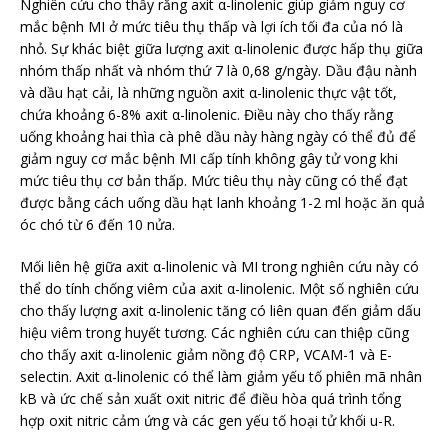
Nghiên cứu cho thấy rằng axit α-linolenic giúp giảm nguy cơ
mắc bệnh MI ở mức tiêu thụ thấp và lợi ích tối đa của nó là
nhỏ. Sự khác biệt giữa lượng axit α-linolenic được hấp thụ giữa
nhóm thấp nhất và nhóm thứ 7 là 0,68 g/ngày. Dầu đậu nành
và dầu hạt cải, là những nguồn axit α-linolenic thực vật tốt,
chứa khoảng 6-8% axit α-linolenic. Điều này cho thấy rằng
uống khoảng hai thìa cà phê dầu này hàng ngày có thể đủ để
giảm nguy cơ mắc bệnh MI cấp tính không gây tử vong khi
mức tiêu thụ cơ bản thấp. Mức tiêu thụ này cũng có thể đạt
được bằng cách uống dầu hạt lanh khoảng 1-2 ml hoặc ăn quả
óc chó từ 6 đến 10 nửa.
Mối liên hệ giữa axit α-linolenic và MI trong nghiên cứu này có
thể do tính chống viêm của axit α-linolenic. Một số nghiên cứu
cho thấy lượng axit α-linolenic tăng có liên quan đến giảm dấu
hiệu viêm trong huyết tương. Các nghiên cứu can thiệp cũng
cho thấy axit α-linolenic giảm nồng độ CRP, VCAM-1 và E-
selectin. Axit α-linolenic có thể làm giảm yếu tố phiên mã nhân
kB và ức chế sản xuất oxit nitric để điều hòa quá trình tổng
hợp oxit nitric cảm ứng và các gen yếu tố hoại tử khối u-R.