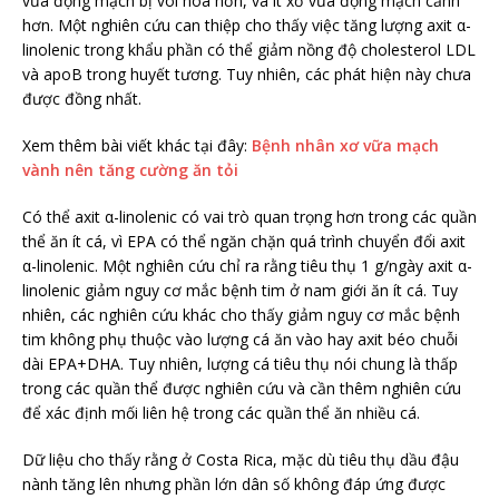
vữa động mạch bị vôi hóa hơn, và ít xơ vữa động mạch cảnh
hơn. Một nghiên cứu can thiệp cho thấy việc tăng lượng axit α-
linolenic trong khẩu phần có thể giảm nồng độ cholesterol LDL
và apoB trong huyết tương. Tuy nhiên, các phát hiện này chưa
được đồng nhất.
Xem thêm bài viết khác tại đây:
Bệnh nhân xơ vữa mạch
vành nên tăng cường ăn tỏi
Có thể axit α-linolenic có vai trò quan trọng hơn trong các quần
thể ăn ít cá, vì EPA có thể ngăn chặn quá trình chuyển đổi axit
α-linolenic. Một nghiên cứu chỉ ra rằng tiêu thụ 1 g/ngày axit α-
linolenic giảm nguy cơ mắc bệnh tim ở nam giới ăn ít cá. Tuy
nhiên, các nghiên cứu khác cho thấy giảm nguy cơ mắc bệnh
tim không phụ thuộc vào lượng cá ăn vào hay axit béo chuỗi
dài EPA+DHA. Tuy nhiên, lượng cá tiêu thụ nói chung là thấp
trong các quần thể được nghiên cứu và cần thêm nghiên cứu
để xác định mối liên hệ trong các quần thể ăn nhiều cá.
Dữ liệu cho thấy rằng ở Costa Rica, mặc dù tiêu thụ dầu đậu
nành tăng lên nhưng phần lớn dân số không đáp ứng được