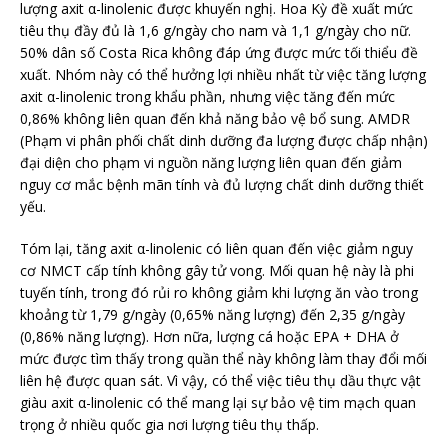
lượng axit α-linolenic được khuyến nghị. Hoa Kỳ đề xuất mức
tiêu thụ đầy đủ là 1,6 g/ngày cho nam và 1,1 g/ngày cho nữ.
50% dân số Costa Rica không đáp ứng được mức tối thiểu đề
xuất. Nhóm này có thể hưởng lợi nhiều nhất từ việc tăng lượng
axit α-linolenic trong khẩu phần, nhưng việc tăng đến mức
0,86% không liên quan đến khả năng bảo vệ bổ sung. AMDR
(Phạm vi phân phối chất dinh dưỡng đa lượng được chấp nhận)
đại diện cho phạm vi nguồn năng lượng liên quan đến giảm
nguy cơ mắc bệnh mãn tính và đủ lượng chất dinh dưỡng thiết
yếu.
Tóm lại, tăng axit α-linolenic có liên quan đến việc giảm nguy
cơ NMCT cấp tính không gây tử vong. Mối quan hệ này là phi
tuyến tính, trong đó rủi ro không giảm khi lượng ăn vào trong
khoảng từ 1,79 g/ngày (0,65% năng lượng) đến 2,35 g/ngày
(0,86% năng lượng). Hơn nữa, lượng cá hoặc EPA + DHA ở
mức được tìm thấy trong quần thể này không làm thay đổi mối
liên hệ được quan sát. Vì vậy, có thể việc tiêu thụ dầu thực vật
giàu axit α-linolenic có thể mang lại sự bảo vệ tim mạch quan
trọng ở nhiều quốc gia nơi lượng tiêu thụ thấp.