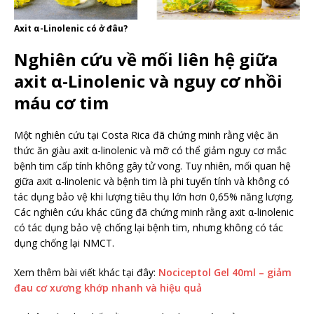
Axit α-Linolenic có ở đâu?
Nghiên cứu về mối liên hệ giữa
axit α-Linolenic và nguy cơ nhồi
máu cơ tim
Một nghiên cứu tại Costa Rica đã chứng minh rằng việc ăn
thức ăn giàu axit α-linolenic và mỡ có thể giảm nguy cơ mắc
bệnh tim cấp tính không gây tử vong. Tuy nhiên, mối quan hệ
giữa axit α-linolenic và bệnh tim là phi tuyến tính và không có
tác dụng bảo vệ khi lượng tiêu thụ lớn hơn 0,65% năng lượng.
Các nghiên cứu khác cũng đã chứng minh rằng axit α-linolenic
có tác dụng bảo vệ chống lại bệnh tim, nhưng không có tác
dụng chống lại NMCT.
Xem thêm bài viết khác tại đây:
Nociceptol Gel 40ml – giảm
đau cơ xương khớp nhanh và hiệu quả