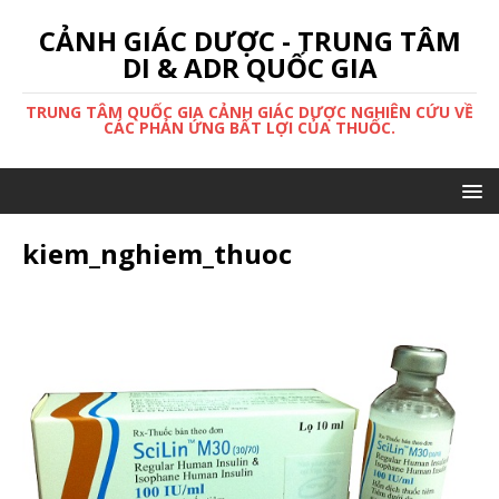
CẢNH GIÁC DƯỢC - TRUNG TÂM
DI & ADR QUỐC GIA
TRUNG TÂM QUỐC GIA CẢNH GIÁC DƯỢC NGHIÊN CỨU VỀ
CÁC PHẢN ỨNG BẤT LỢI CỦA THUỐC.
kiem_nghiem_thuoc