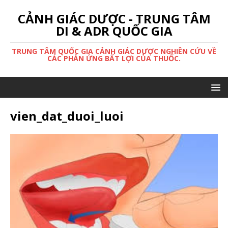
CẢNH GIÁC DƯỢC - TRUNG TÂM
DI & ADR QUỐC GIA
TRUNG TÂM QUỐC GIA CẢNH GIÁC DƯỢC NGHIÊN CỨU VỀ
CÁC PHẢN ỨNG BẤT LỢI CỦA THUỐC.
vien_dat_duoi_luoi