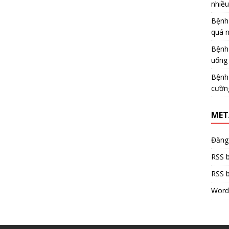
nhiề
Bệnh
quá 
Bệnh
uống 
Bệnh
cườn
MET
Đăng
RSS b
RSS b
Word