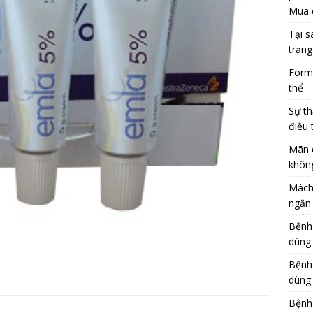
Mua 
Tại s
trạng
Formu
thể
Sự th
điều 
Mãn 
khôn
Mách
ngăn 
Bệnh
dùng
Bệnh
dùng 
Bệnh