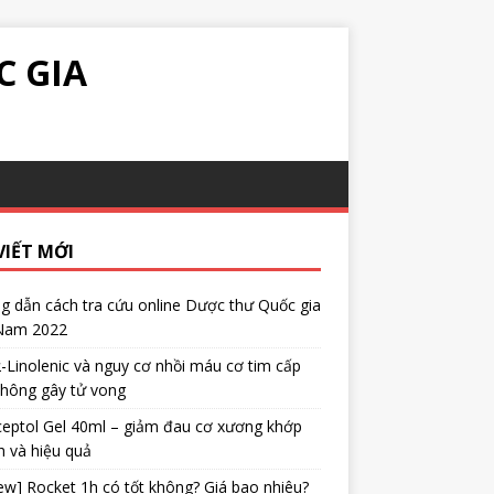
C GIA
VIẾT MỚI
 dẫn cách tra cứu online Dược thư Quốc gia
 Nam 2022
α-Linolenic và nguy cơ nhồi máu cơ tim cấp
không gây tử vong
eptol Gel 40ml – giảm đau cơ xương khớp
 và hiệu quả
ew] Rocket 1h có tốt không? Giá bao nhiêu?