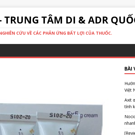
- TRUNG TÂM DI & ADR QUỐ
GHIÊN CỨU VỀ CÁC PHẢN ỨNG BẤT LỢI CỦA THUỐC.
BÀI 
Hướng
Việt
Axit 
tính 
Nocic
nhanh
[Revi