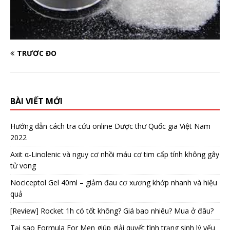
TRƯỚC ĐÓ
BÀI VIẾT MỚI
Hướng dẫn cách tra cứu online Dược thư Quốc gia Việt Nam
2022
Axit α-Linolenic và nguy cơ nhồi máu cơ tim cấp tính không gây
tử vong
Nociceptol Gel 40ml – giảm đau cơ xương khớp nhanh và hiệu
quả
[Review] Rocket 1h có tốt không? Giá bao nhiêu? Mua ở đâu?
Tại sao Formula For Men giúp giải quyết tình trạng sinh lý yếu