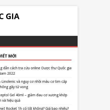
C GIA
VIẾT MỚI
 dẫn cách tra cứu online Dược thư Quốc gia
 Nam 2022
α-Linolenic và nguy cơ nhồi máu cơ tim cấp
không gây tử vong
eptol Gel 40ml – giảm đau cơ xương khớp
 và hiệu quả
ew] Rocket 1h có tốt không? Giá bao nhiêu?