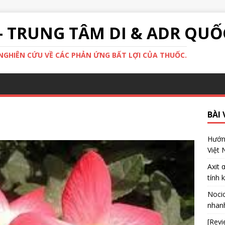
- TRUNG TÂM DI & ADR QUỐ
GHIÊN CỨU VỀ CÁC PHẢN ỨNG BẤT LỢI CỦA THUỐC.
BÀI 
Hướng
Việt
Axit 
tính 
Nocic
nhanh
[Revi