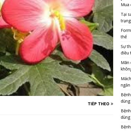
Mua 
Tại s
trạng
Formu
thể
Sự th
điều 
Mãn 
khôn
Mách
ngăn 
Bệnh
dùng
TIẾP THEO
Bệnh
dùng 
Bệnh