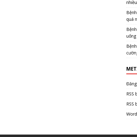
nhiề
Bệnh
quá 
Bệnh
uống 
Bệnh
cườn
MET
Đăng
RSS b
RSS b
Word