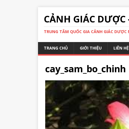
CẢNH GIÁC DƯỢC 
TRUNG TÂM QUỐC GIA CẢNH GIÁC DƯỢC N
TRANG CHỦ
GIỚI THIỆU
LIÊN HỆ
cay_sam_bo_chinh