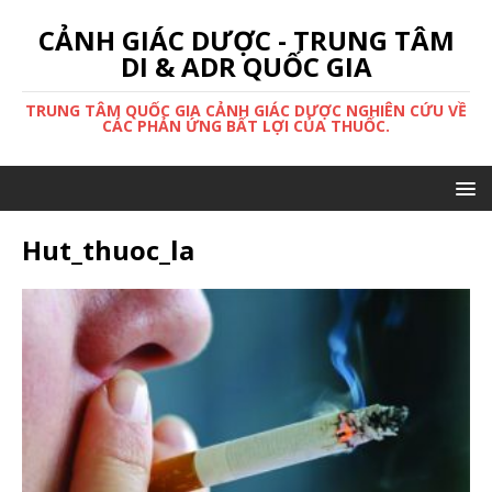
CẢNH GIÁC DƯỢC - TRUNG TÂM
DI & ADR QUỐC GIA
TRUNG TÂM QUỐC GIA CẢNH GIÁC DƯỢC NGHIÊN CỨU VỀ
CÁC PHẢN ỨNG BẤT LỢI CỦA THUỐC.
Hut_thuoc_la