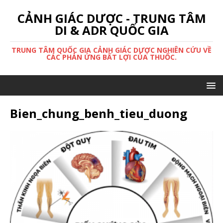
CẢNH GIÁC DƯỢC - TRUNG TÂM
DI & ADR QUỐC GIA
TRUNG TÂM QUỐC GIA CẢNH GIÁC DƯỢC NGHIÊN CỨU VỀ
CÁC PHẢN ỨNG BẤT LỢI CỦA THUỐC.
Bien_chung_benh_tieu_duong