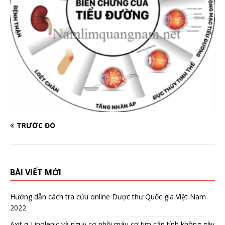
TRƯỚC ĐÓ
BÀI VIẾT MỚI
Hướng dẫn cách tra cứu online Dược thư Quốc gia Việt Nam
2022
Axit α-Linolenic và nguy cơ nhồi máu cơ tim cấp tính không gây