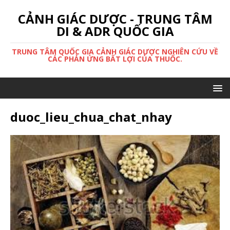
CẢNH GIÁC DƯỢC - TRUNG TÂM
DI & ADR QUỐC GIA
TRUNG TÂM QUỐC GIA CẢNH GIÁC DƯỢC NGHIÊN CỨU VỀ
CÁC PHẢN ỨNG BẤT LỢI CỦA THUỐC.
duoc_lieu_chua_chat_nhay