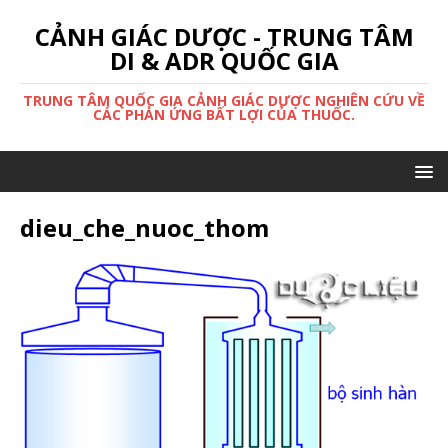
CẢNH GIÁC DƯỢC - TRUNG TÂM
DI & ADR QUỐC GIA
TRUNG TÂM QUỐC GIA CẢNH GIÁC DƯỢC NGHIÊN CỨU VỀ
CÁC PHẢN ỨNG BẤT LỢI CỦA THUỐC.
dieu_che_nuoc_thom