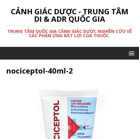
CẢNH GIÁC DƯỢC - TRUNG TÂM
DI & ADR QUỐC GIA
TRUNG TÂM QUỐC GIA CẢNH GIÁC DƯỢC NGHIÊN CỨU VỀ
CÁC PHẢN ỨNG BẤT LỢI CỦA THUỐC.
nociceptol-40ml-2