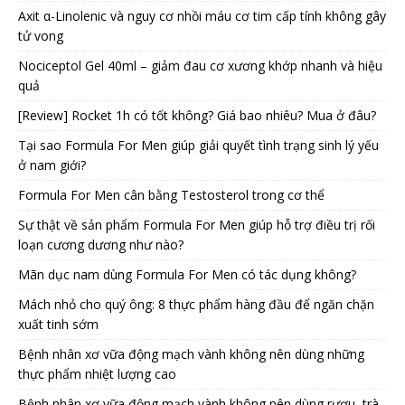
Axit α-Linolenic và nguy cơ nhồi máu cơ tim cấp tính không gây
tử vong
Nociceptol Gel 40ml – giảm đau cơ xương khớp nhanh và hiệu
quả
[Review] Rocket 1h có tốt không? Giá bao nhiêu? Mua ở đâu?
Tại sao Formula For Men giúp giải quyết tình trạng sinh lý yếu
ở nam giới?
Formula For Men cân bằng Testosterol trong cơ thể
Sự thật về sản phẩm Formula For Men giúp hỗ trợ điều trị rối
loạn cương dương như nào?
Mãn dục nam dùng Formula For Men có tác dụng không?
Mách nhỏ cho quý ông: 8 thực phẩm hàng đầu để ngăn chặn
xuất tinh sớm
Bệnh nhân xơ vữa động mạch vành không nên dùng những
thực phẩm nhiệt lượng cao
Bệnh nhân xơ vữa động mạch vành không nên dùng rượu, trà