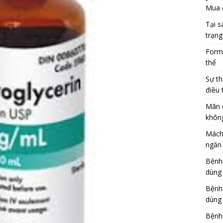
Mua 
Tại s
trạng
Formu
thể
Sự th
điều 
Mãn 
khôn
Mách
ngăn 
Bệnh
dùng
Bệnh
dùng 
Bệnh