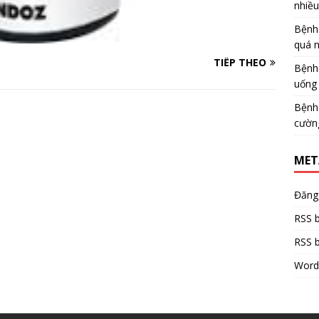
nhiề
Bệnh
quá 
TIẾP THEO
Bệnh
uống 
Bệnh
cườn
MET
Đăng
RSS b
RSS b
Word