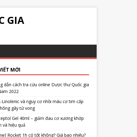
C GIA
VIẾT MỚI
 dẫn cách tra cứu online Dược thư Quốc gia
 Nam 2022
α-Linolenic và nguy cơ nhồi máu cơ tim cấp
không gây tử vong
eptol Gel 40ml – giảm đau cơ xương khớp
 và hiệu quả
ew] Rocket 1h có tốt không? Giá bao nhiêu?