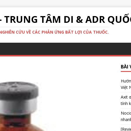
- TRUNG TÂM DI & ADR QUỐ
GHIÊN CỨU VỀ CÁC PHẢN ỨNG BẤT LỢI CỦA THUỐC.
BÀI 
Hướng
Việt
Axit 
tính 
Nocic
nhanh
[Revi