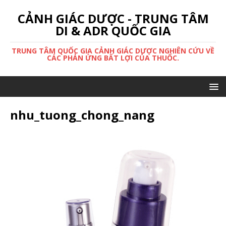
CẢNH GIÁC DƯỢC - TRUNG TÂM
DI & ADR QUỐC GIA
TRUNG TÂM QUỐC GIA CẢNH GIÁC DƯỢC NGHIÊN CỨU VỀ
CÁC PHẢN ỨNG BẤT LỢI CỦA THUỐC.
nhu_tuong_chong_nang