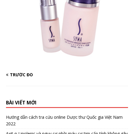
TRƯỚC ĐÓ
BÀI VIẾT MỚI
Hướng dẫn cách tra cứu online Dược thư Quốc gia Việt Nam
2022
Axit α-Linolenic và nguy cơ nhồi máu cơ tim cấp tính không gây