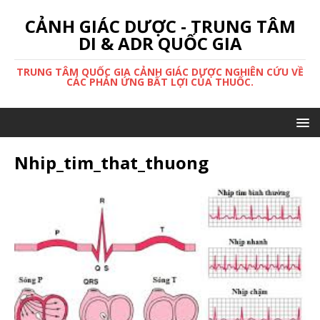
CẢNH GIÁC DƯỢC - TRUNG TÂM
DI & ADR QUỐC GIA
TRUNG TÂM QUỐC GIA CẢNH GIÁC DƯỢC NGHIÊN CỨU VỀ
CÁC PHẢN ỨNG BẤT LỢI CỦA THUỐC.
Nhip_tim_that_thuong