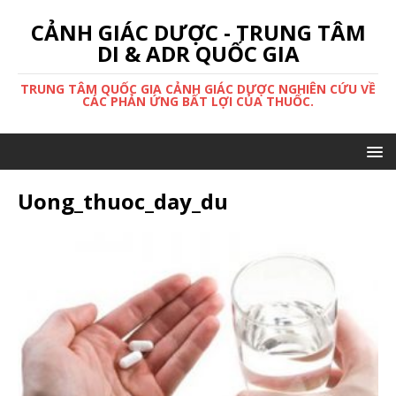
CẢNH GIÁC DƯỢC - TRUNG TÂM
DI & ADR QUỐC GIA
TRUNG TÂM QUỐC GIA CẢNH GIÁC DƯỢC NGHIÊN CỨU VỀ
CÁC PHẢN ỨNG BẤT LỢI CỦA THUỐC.
Uong_thuoc_day_du