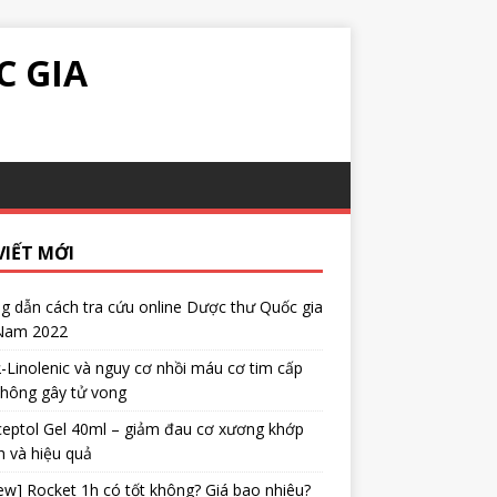
C GIA
VIẾT MỚI
 dẫn cách tra cứu online Dược thư Quốc gia
 Nam 2022
α-Linolenic và nguy cơ nhồi máu cơ tim cấp
không gây tử vong
eptol Gel 40ml – giảm đau cơ xương khớp
 và hiệu quả
ew] Rocket 1h có tốt không? Giá bao nhiêu?