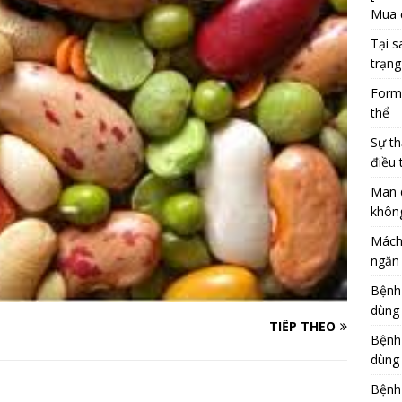
Mua 
Tại s
trạng
Formu
thể
Sự th
điều 
Mãn 
khôn
Mách
ngăn 
Bệnh
dùng
TIẾP THEO
Bệnh
dùng 
Bệnh