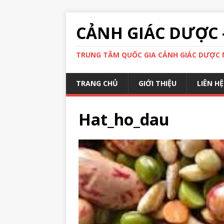
CẢNH GIÁC DƯỢC 
TRUNG TÂM QUỐC GIA CẢNH GIÁC DƯỢC N
TRANG CHỦ
GIỚI THIỆU
LIÊN HỆ
Hat_ho_dau