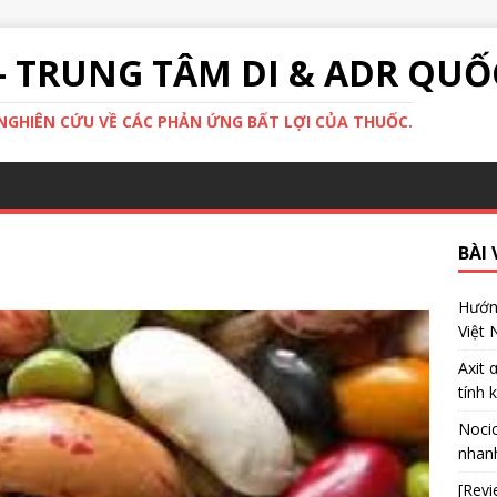
- TRUNG TÂM DI & ADR QUỐ
GHIÊN CỨU VỀ CÁC PHẢN ỨNG BẤT LỢI CỦA THUỐC.
BÀI 
Hướng
Việt
Axit 
tính 
Nocic
nhanh
[Revi