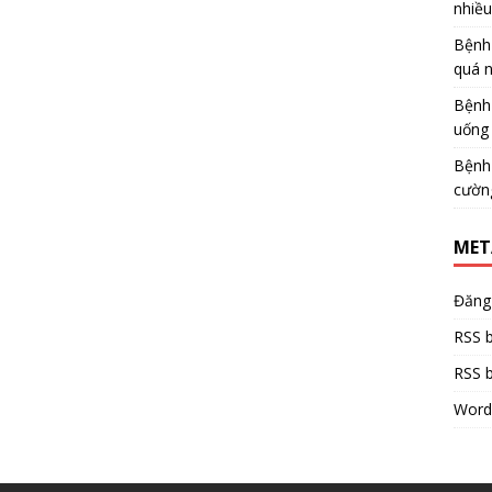
nhiề
Bệnh
quá 
Bệnh
uống 
Bệnh
cườn
MET
Đăng
RSS b
RSS b
Word