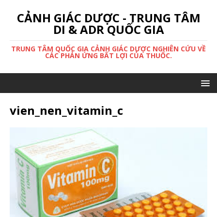
CẢNH GIÁC DƯỢC - TRUNG TÂM
DI & ADR QUỐC GIA
TRUNG TÂM QUỐC GIA CẢNH GIÁC DƯỢC NGHIÊN CỨU VỀ
CÁC PHẢN ỨNG BẤT LỢI CỦA THUỐC.
vien_nen_vitamin_c