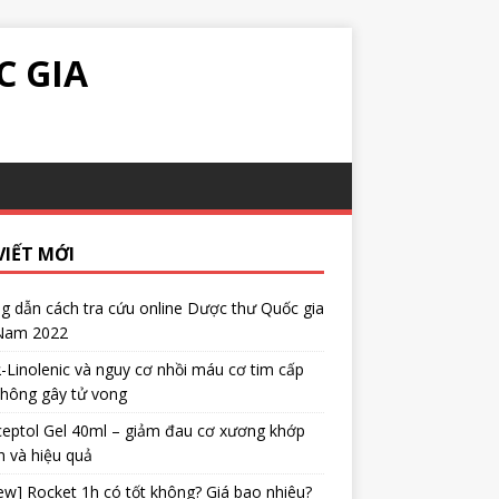
C GIA
VIẾT MỚI
 dẫn cách tra cứu online Dược thư Quốc gia
 Nam 2022
α-Linolenic và nguy cơ nhồi máu cơ tim cấp
không gây tử vong
eptol Gel 40ml – giảm đau cơ xương khớp
 và hiệu quả
ew] Rocket 1h có tốt không? Giá bao nhiêu?