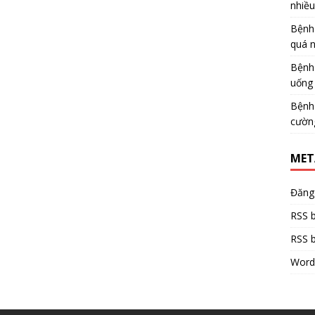
nhiề
Bệnh
quá 
Bệnh
uống 
Bệnh
cườn
MET
Đăng
RSS b
RSS b
Word