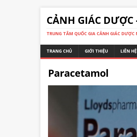
CẢNH GIÁC DƯỢC 
TRUNG TÂM QUỐC GIA CẢNH GIÁC DƯỢC N
TRANG CHỦ
GIỚI THIỆU
LIÊN HỆ
Paracetamol