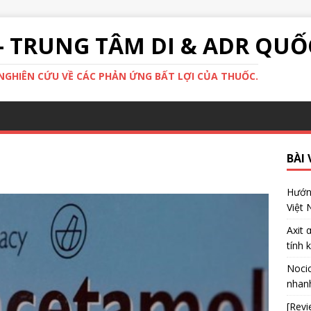
- TRUNG TÂM DI & ADR QUỐ
GHIÊN CỨU VỀ CÁC PHẢN ỨNG BẤT LỢI CỦA THUỐC.
BÀI 
Hướng
Việt
Axit 
tính 
Nocic
nhanh
[Revi