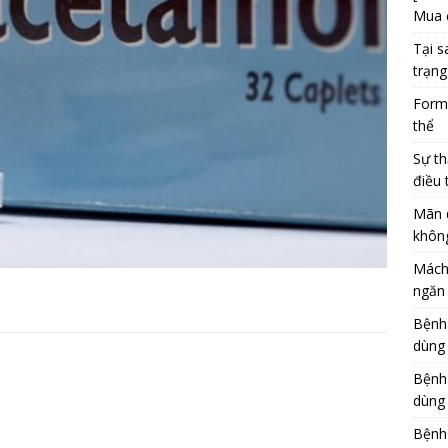
Mua 
Tại s
trạng
Formu
thể
Sự th
điều 
Mãn 
khôn
Mách
ngăn 
Bệnh
dùng
Bệnh
dùng 
Bệnh