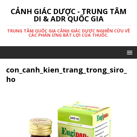
CẢNH GIÁC DƯỢC - TRUNG TÂM
DI & ADR QUỐC GIA
TRUNG TÂM QUỐC GIA CẢNH GIÁC DƯỢC NGHIÊN CỨU VỀ
CÁC PHẢN ỨNG BẤT LỢI CỦA THUỐC.
con_canh_kien_trang_trong_siro_
ho