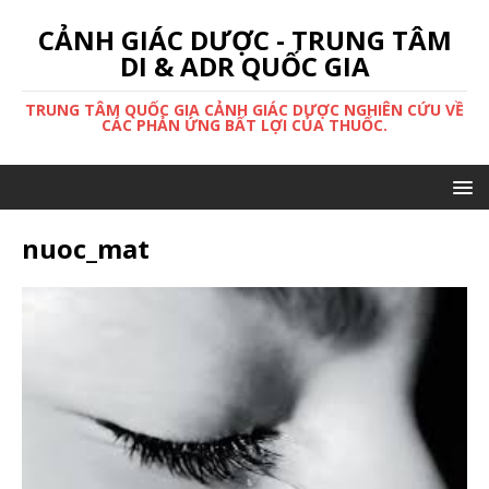
CẢNH GIÁC DƯỢC - TRUNG TÂM
DI & ADR QUỐC GIA
TRUNG TÂM QUỐC GIA CẢNH GIÁC DƯỢC NGHIÊN CỨU VỀ
CÁC PHẢN ỨNG BẤT LỢI CỦA THUỐC.
nuoc_mat