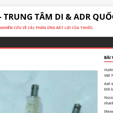
- TRUNG TÂM DI & ADR QUỐ
GHIÊN CỨU VỀ CÁC PHẢN ỨNG BẤT LỢI CỦA THUỐC.
BÀI 
Hướng
Việt
Axit 
tính 
Nocic
nhanh
[Revi