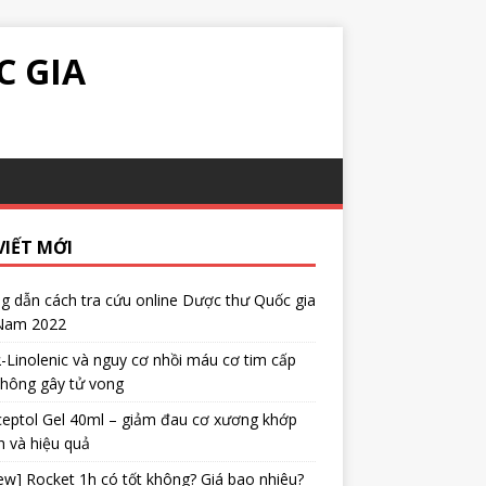
C GIA
VIẾT MỚI
 dẫn cách tra cứu online Dược thư Quốc gia
 Nam 2022
α-Linolenic và nguy cơ nhồi máu cơ tim cấp
không gây tử vong
eptol Gel 40ml – giảm đau cơ xương khớp
 và hiệu quả
ew] Rocket 1h có tốt không? Giá bao nhiêu?