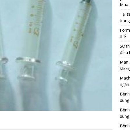
Mua 
Tại s
trạng
Formu
thể
Sự th
điều 
Mãn 
khôn
Mách
ngăn 
Bệnh
dùng
Bệnh
dùng 
Bệnh