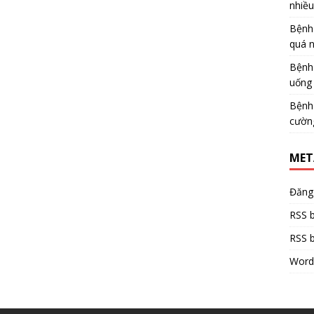
nhiề
Bệnh
quá 
Bệnh
uống 
Bệnh
cườn
MET
Đăng
RSS b
RSS b
Word