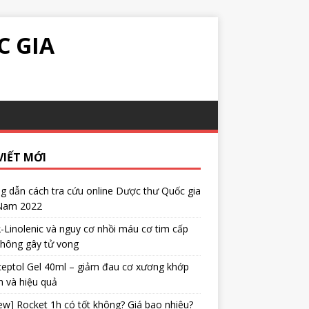
C GIA
VIẾT MỚI
 dẫn cách tra cứu online Dược thư Quốc gia
 Nam 2022
α-Linolenic và nguy cơ nhồi máu cơ tim cấp
không gây tử vong
eptol Gel 40ml – giảm đau cơ xương khớp
 và hiệu quả
ew] Rocket 1h có tốt không? Giá bao nhiêu?