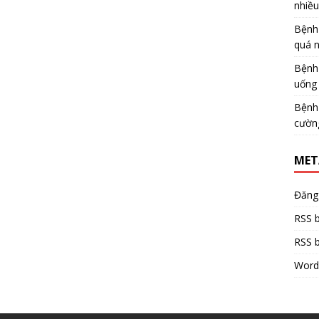
nhiề
Bệnh
quá 
Bệnh
uống 
Bệnh
cườn
MET
Đăng
RSS b
RSS b
Word