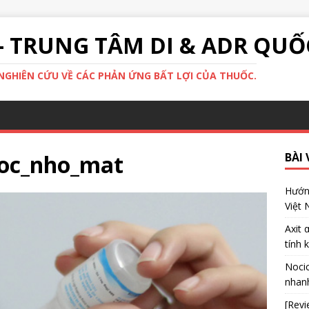
- TRUNG TÂM DI & ADR QUỐ
GHIÊN CỨU VỀ CÁC PHẢN ỨNG BẤT LỢI CỦA THUỐC.
oc_nho_mat
BÀI 
Hướng
Việt
Axit 
tính 
Nocic
nhanh
[Revi