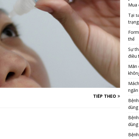
Mua 
Tại s
trạng
Formu
thể
Sự th
điều 
Mãn 
khôn
Mách
ngăn 
TIẾP THEO
Bệnh
dùng
Bệnh
dùng 
Bệnh