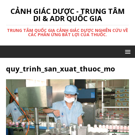
CẢNH GIÁC DƯỢC - TRUNG TÂM
DI & ADR QUỐC GIA
TRUNG TÂM QUỐC GIA CẢNH GIÁC DƯỢC NGHIÊN CỨU VỀ
CÁC PHẢN ỨNG BẤT LỢI CỦA THUỐC.
quy_trinh_san_xuat_thuoc_mo