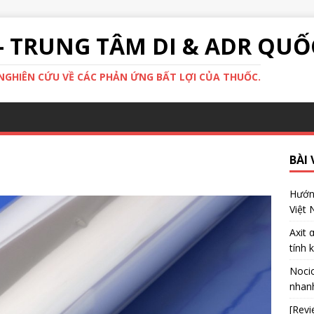
- TRUNG TÂM DI & ADR QUỐ
GHIÊN CỨU VỀ CÁC PHẢN ỨNG BẤT LỢI CỦA THUỐC.
BÀI 
Hướng
Việt
Axit 
tính 
Nocic
nhanh
[Revi