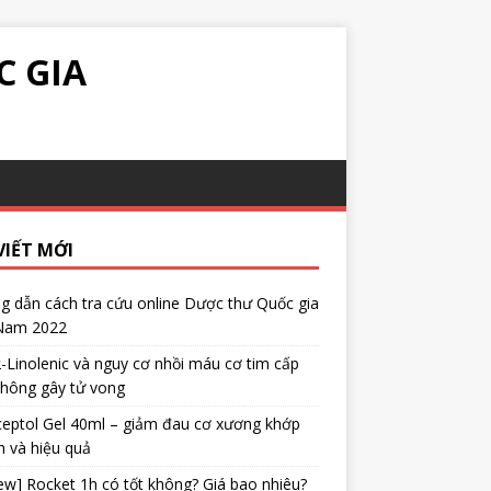
C GIA
VIẾT MỚI
 dẫn cách tra cứu online Dược thư Quốc gia
 Nam 2022
α-Linolenic và nguy cơ nhồi máu cơ tim cấp
không gây tử vong
eptol Gel 40ml – giảm đau cơ xương khớp
 và hiệu quả
ew] Rocket 1h có tốt không? Giá bao nhiêu?