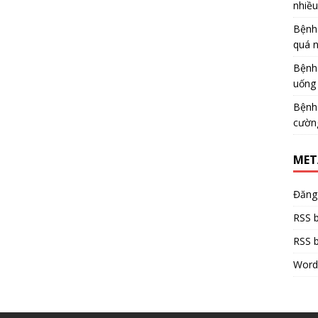
nhiề
Bệnh
quá 
Bệnh
uống 
Bệnh
cườn
MET
Đăng
RSS b
RSS b
Word