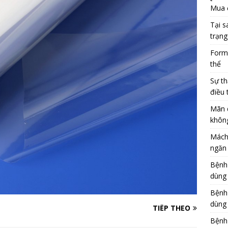
Mua 
Tại s
trạng
Formu
thể
Sự th
điều 
Mãn 
khôn
Mách
ngăn 
Bệnh
dùng
Bệnh
dùng 
TIẾP THEO
Bệnh