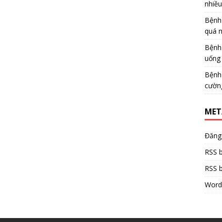
nhiề
Bệnh
quá 
Bệnh
uống 
Bệnh
cườn
MET
Đăng
RSS b
RSS b
Word