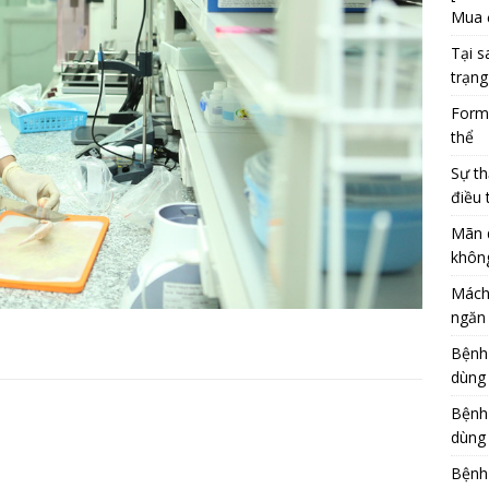
Mua 
Tại s
trạng
Formu
thể
Sự th
điều 
Mãn 
khôn
Mách
ngăn 
Bệnh
dùng
Bệnh
dùng 
Bệnh