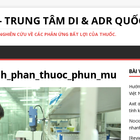
- TRUNG TÂM DI & ADR QUỐ
GHIÊN CỨU VỀ CÁC PHẢN ỨNG BẤT LỢI CỦA THUỐC.
nh_phan_thuoc_phun_mu
BÀI 
Hướng
Việt
Axit 
tính 
Nocic
nhanh
[Revi