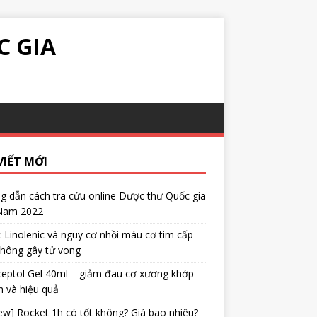
C GIA
VIẾT MỚI
 dẫn cách tra cứu online Dược thư Quốc gia
 Nam 2022
α-Linolenic và nguy cơ nhồi máu cơ tim cấp
không gây tử vong
eptol Gel 40ml – giảm đau cơ xương khớp
 và hiệu quả
ew] Rocket 1h có tốt không? Giá bao nhiêu?