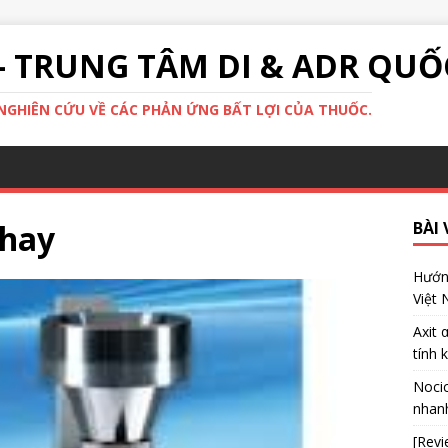
- TRUNG TÂM DI & ADR QUỐ
GHIÊN CỨU VỀ CÁC PHẢN ỨNG BẤT LỢI CỦA THUỐC.
chay
BÀI 
Hướng
Việt
Axit 
tính 
Nocic
nhanh
[Revi