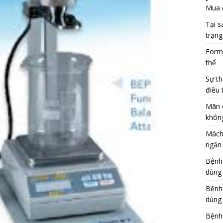
Mua 
Tại s
trạng
Formu
thể
Sự th
điều 
Mãn 
khôn
Mách
ngăn 
Bệnh
dùng
Bệnh
dùng 
Bệnh