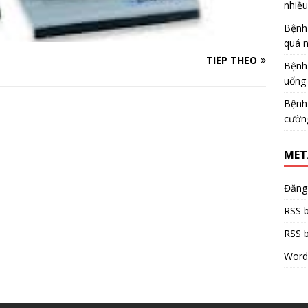
nhiề
Bệnh
quá 
TIẾP THEO
Bệnh
uống 
Bệnh
cườn
MET
Đăng
RSS b
RSS b
Word