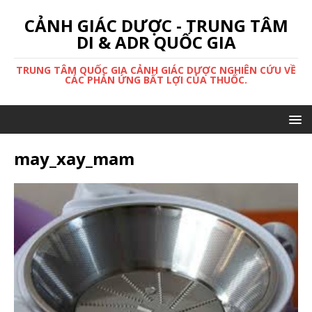
CẢNH GIÁC DƯỢC - TRUNG TÂM
DI & ADR QUỐC GIA
TRUNG TÂM QUỐC GIA CẢNH GIÁC DƯỢC NGHIÊN CỨU VỀ
CÁC PHẢN ỨNG BẤT LỢI CỦA THUỐC.
may_xay_mam