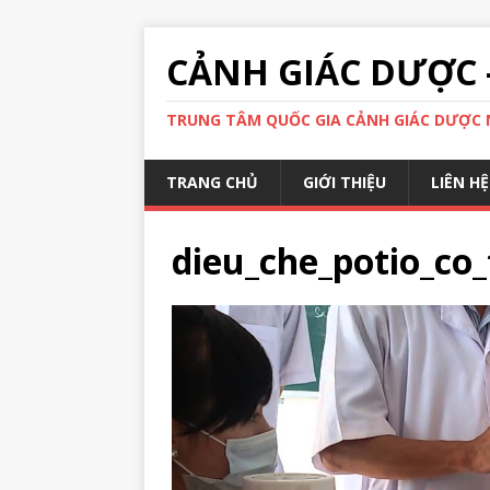
CẢNH GIÁC DƯỢC 
TRUNG TÂM QUỐC GIA CẢNH GIÁC DƯỢC N
TRANG CHỦ
GIỚI THIỆU
LIÊN HỆ
dieu_che_potio_co