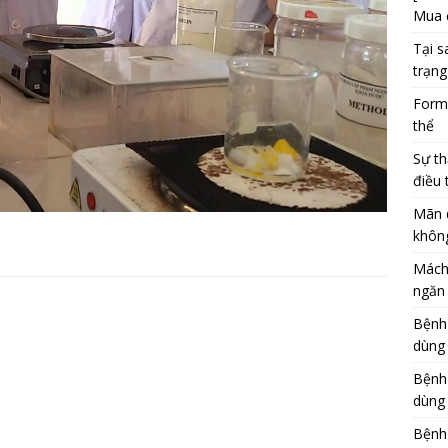
Mua 
Tại s
trạng
Formu
thể
Sự th
điều 
Mãn 
khôn
Mách
ngăn 
Bệnh
dùng
Bệnh
dùng 
Bệnh