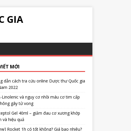
C GIA
VIẾT MỚI
 dẫn cách tra cứu online Dược thư Quốc gia
 Nam 2022
α-Linolenic và nguy cơ nhồi máu cơ tim cấp
không gây tử vong
eptol Gel 40ml – giảm đau cơ xương khớp
 và hiệu quả
ew] Rocket 1h có tốt không? Giá bao nhiêu?