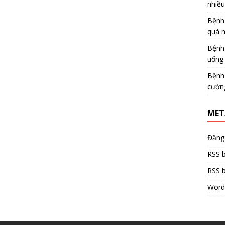
nhiề
Bệnh
quá 
Bệnh
uống 
Bệnh
cườn
MET
Đăng
RSS b
RSS b
Word