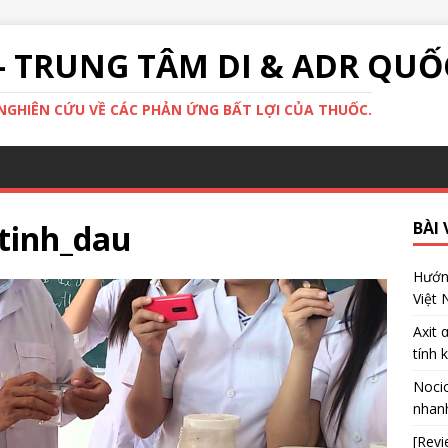
- TRUNG TÂM DI & ADR QUỐ
GHIÊN CỨU VỀ CÁC PHẢN ỨNG BẤT LỢI CỦA THUỐC.
_tinh_dau
BÀI 
Hướng
Việt
Axit 
tính 
Nocic
nhanh
[Revi