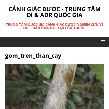
CẢNH GIÁC DƯỢC - TRUNG TÂM
DI & ADR QUỐC GIA
TRUNG TÂM QUỐC GIA CẢNH GIÁC DƯỢC NGHIÊN CỨU VỀ
CÁC PHẢN ỨNG BẤT LỢI CỦA THUỐC.
gom_tren_than_cay