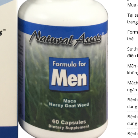
Mua 
Tại s
trạng
Formu
thể
Sự th
điều 
Mãn 
khôn
Mách
ngăn 
Bệnh
dùng
Bệnh
dùng 
Bệnh