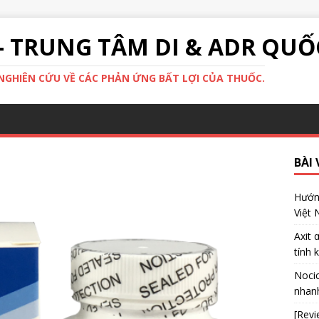
- TRUNG TÂM DI & ADR QUỐ
GHIÊN CỨU VỀ CÁC PHẢN ỨNG BẤT LỢI CỦA THUỐC.
BÀI 
Hướng
Việt
Axit 
tính 
Nocic
nhanh
[Revi