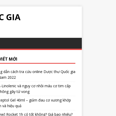
C GIA
VIẾT MỚI
 dẫn cách tra cứu online Dược thư Quốc gia
 Nam 2022
α-Linolenic và nguy cơ nhồi máu cơ tim cấp
không gây tử vong
eptol Gel 40ml – giảm đau cơ xương khớp
 và hiệu quả
ew] Rocket 1h có tốt không? Giá bao nhiêu?