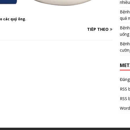
nhiề
Bệnh
quá 
o các quý ông.
Bệnh
TIẾP THEO
uống 
Bệnh
cườn
MET
Đăng
RSS b
RSS b
Word