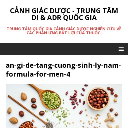
CẢNH GIÁC DƯỢC - TRUNG TÂM
DI & ADR QUỐC GIA
TRUNG TÂM QUỐC GIA CẢNH GIÁC DƯỢC NGHIÊN CỨU VỀ
CÁC PHẢN ỨNG BẤT LỢI CỦA THUỐC.
an-gi-de-tang-cuong-sinh-ly-nam-
formula-for-men-4