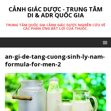
CẢNH GIÁC DƯỢC - TRUNG TÂM
DI & ADR QUỐC GIA
TRUNG TÂM QUỐC GIA CẢNH GIÁC DƯỢC NGHIÊN CỨU VỀ
CÁC PHẢN ỨNG BẤT LỢI CỦA THUỐC.
an-gi-de-tang-cuong-sinh-ly-nam-
formula-for-men-2