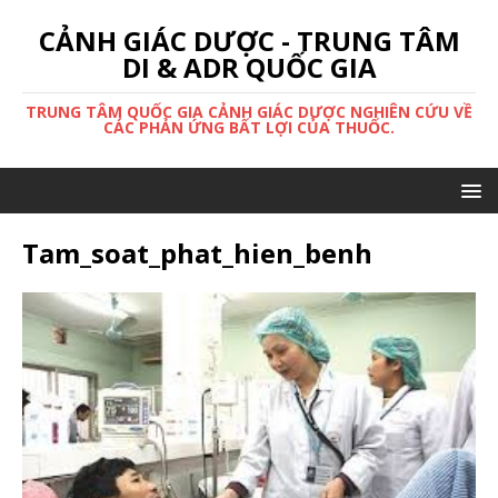
CẢNH GIÁC DƯỢC - TRUNG TÂM
DI & ADR QUỐC GIA
TRUNG TÂM QUỐC GIA CẢNH GIÁC DƯỢC NGHIÊN CỨU VỀ
CÁC PHẢN ỨNG BẤT LỢI CỦA THUỐC.
Tam_soat_phat_hien_benh