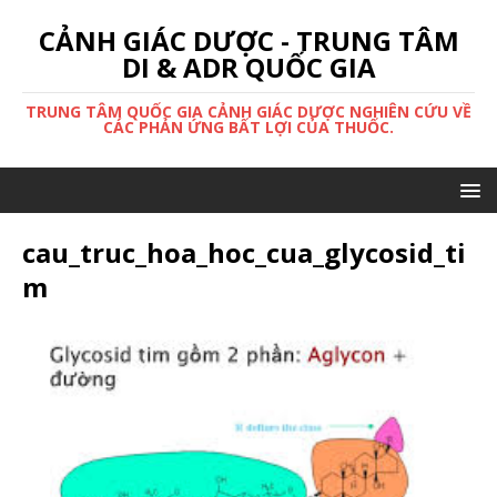
CẢNH GIÁC DƯỢC - TRUNG TÂM
DI & ADR QUỐC GIA
TRUNG TÂM QUỐC GIA CẢNH GIÁC DƯỢC NGHIÊN CỨU VỀ
CÁC PHẢN ỨNG BẤT LỢI CỦA THUỐC.
cau_truc_hoa_hoc_cua_glycosid_ti
m