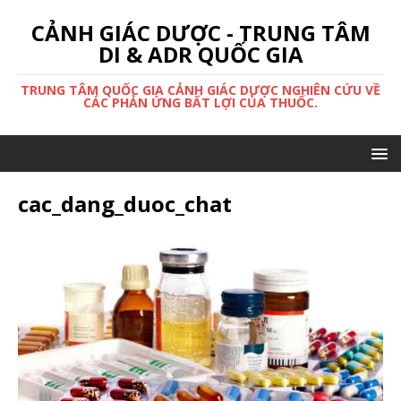
CẢNH GIÁC DƯỢC - TRUNG TÂM
DI & ADR QUỐC GIA
TRUNG TÂM QUỐC GIA CẢNH GIÁC DƯỢC NGHIÊN CỨU VỀ
CÁC PHẢN ỨNG BẤT LỢI CỦA THUỐC.
cac_dang_duoc_chat