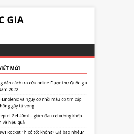
C GIA
VIẾT MỚI
 dẫn cách tra cứu online Dược thư Quốc gia
 Nam 2022
α-Linolenic và nguy cơ nhồi máu cơ tim cấp
không gây tử vong
eptol Gel 40ml – giảm đau cơ xương khớp
 và hiệu quả
ew] Rocket 1h có tốt không? Giá bao nhiêu?