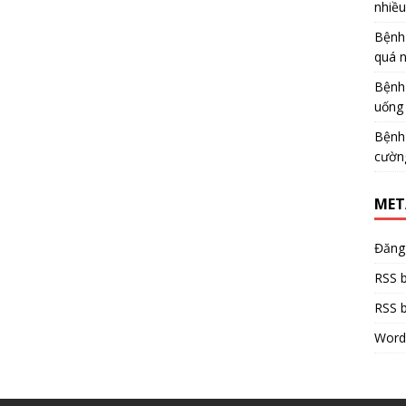
nhiề
Bệnh
quá 
Bệnh
uống 
Bệnh
cườn
MET
Đăng
RSS b
RSS b
Word