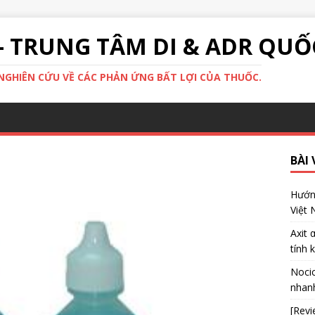
- TRUNG TÂM DI & ADR QUỐ
GHIÊN CỨU VỀ CÁC PHẢN ỨNG BẤT LỢI CỦA THUỐC.
BÀI 
Hướng
Việt
Axit 
tính 
Nocic
nhanh
[Revi