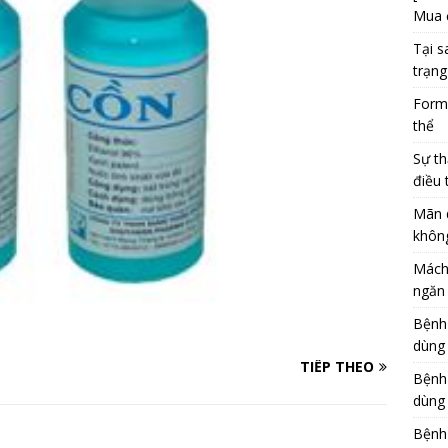
Mua 
Tại s
trạng
Formu
thể
Sự th
điều 
Mãn 
khôn
Mách
ngăn 
Bệnh
dùng
TIẾP THEO
Bệnh
dùng 
Bệnh