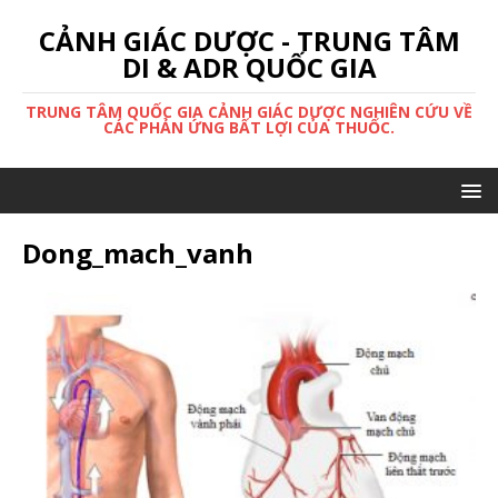
CẢNH GIÁC DƯỢC - TRUNG TÂM
DI & ADR QUỐC GIA
TRUNG TÂM QUỐC GIA CẢNH GIÁC DƯỢC NGHIÊN CỨU VỀ
CÁC PHẢN ỨNG BẤT LỢI CỦA THUỐC.
Dong_mach_vanh