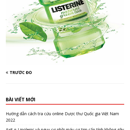
TRƯỚC ĐÓ
BÀI VIẾT MỚI
Hướng dẫn cách tra cứu online Dược thư Quốc gia Việt Nam
2022
Axit α-Linolenic và nguy cơ nhồi máu cơ tim cấp tính không gây