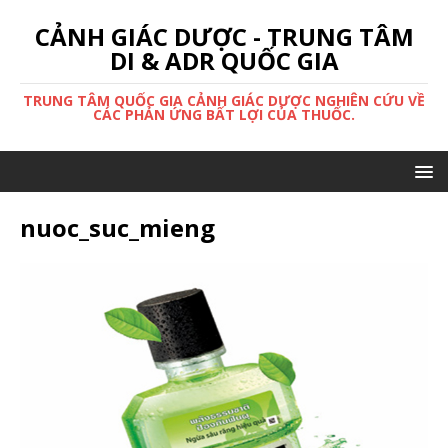
CẢNH GIÁC DƯỢC - TRUNG TÂM
DI & ADR QUỐC GIA
TRUNG TÂM QUỐC GIA CẢNH GIÁC DƯỢC NGHIÊN CỨU VỀ
CÁC PHẢN ỨNG BẤT LỢI CỦA THUỐC.
nuoc_suc_mieng