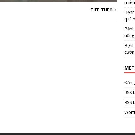
nhiề
TIẾP THEO
Bệnh
quá 
Bệnh
uống 
Bệnh
cườn
MET
Đăng
RSS b
RSS b
Word