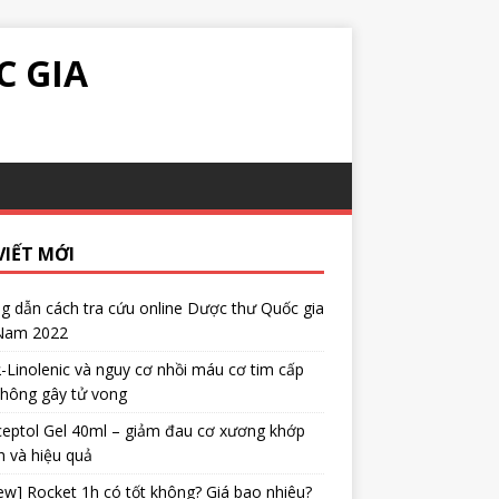
C GIA
VIẾT MỚI
 dẫn cách tra cứu online Dược thư Quốc gia
 Nam 2022
α-Linolenic và nguy cơ nhồi máu cơ tim cấp
không gây tử vong
eptol Gel 40ml – giảm đau cơ xương khớp
 và hiệu quả
ew] Rocket 1h có tốt không? Giá bao nhiêu?