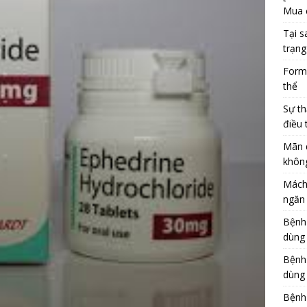
Mua 
Tại s
trạng
Formu
thể
Sự th
điều 
Mãn 
khôn
Mách
ngăn 
Bệnh
dùng
Bệnh
dùng 
Bệnh