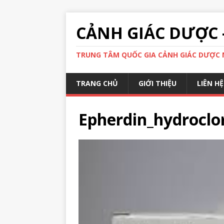
CẢNH GIÁC DƯỢC 
TRUNG TÂM QUỐC GIA CẢNH GIÁC DƯỢC N
TRANG CHỦ
GIỚI THIỆU
LIÊN HỆ
Epherdin_hydroclo