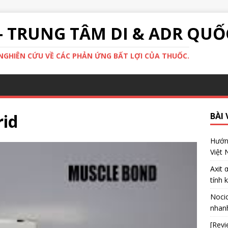
- TRUNG TÂM DI & ADR QUỐ
GHIÊN CỨU VỀ CÁC PHẢN ỨNG BẤT LỢI CỦA THUỐC.
rid
BÀI 
Hướng
Việt
Axit 
tính 
Nocic
nhanh
[Revi