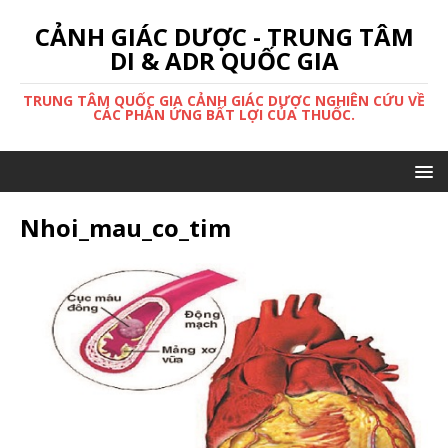
CẢNH GIÁC DƯỢC - TRUNG TÂM
DI & ADR QUỐC GIA
TRUNG TÂM QUỐC GIA CẢNH GIÁC DƯỢC NGHIÊN CỨU VỀ
CÁC PHẢN ỨNG BẤT LỢI CỦA THUỐC.
Nhoi_mau_co_tim