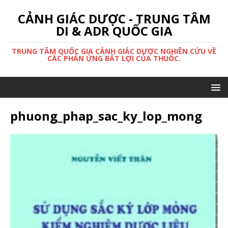
CẢNH GIÁC DƯỢC - TRUNG TÂM
DI & ADR QUỐC GIA
TRUNG TÂM QUỐC GIA CẢNH GIÁC DƯỢC NGHIÊN CỨU VỀ
CÁC PHẢN ỨNG BẤT LỢI CỦA THUỐC.
phuong_phap_sac_ky_lop_mong