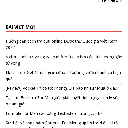
TIẾP THEO
BÀI VIẾT MỚI
Hướng dẫn cách tra cứu online Dược thư Quốc gia Việt Nam
2022
Axit α-Linolenic và nguy cơ nhồi máu cơ tim cấp tính không gây
tử vong
Nociceptol Gel 40ml – giảm đau cơ xương khớp nhanh và hiệu
quả
[Review] Rocket 1h có tốt không? Giá bao nhiêu? Mua ở đâu?
Tại sao Formula For Men giúp giải quyết tình trạng sinh lý yếu
ở nam giới?
Formula For Men cân bằng Testosterol trong cơ thể
Sự thật về sản phẩm Formula For Men giúp hỗ trợ điều trị rối