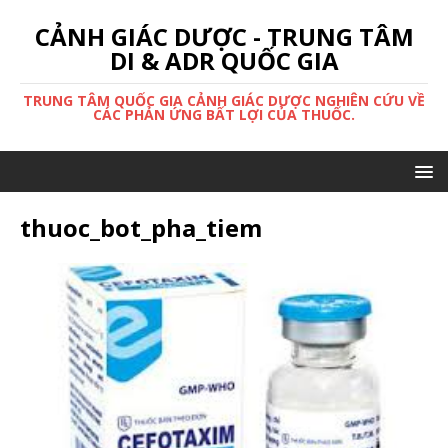
CẢNH GIÁC DƯỢC - TRUNG TÂM
DI & ADR QUỐC GIA
TRUNG TÂM QUỐC GIA CẢNH GIÁC DƯỢC NGHIÊN CỨU VỀ
CÁC PHẢN ỨNG BẤT LỢI CỦA THUỐC.
thuoc_bot_pha_tiem