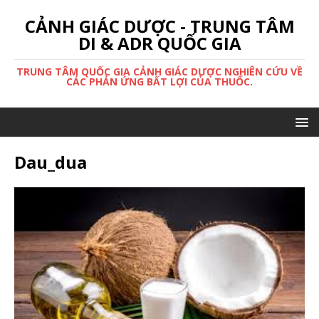
CẢNH GIÁC DƯỢC - TRUNG TÂM
DI & ADR QUỐC GIA
TRUNG TÂM QUỐC GIA CẢNH GIÁC DƯỢC NGHIÊN CỨU VỀ
CÁC PHẢN ỨNG BẤT LỢI CỦA THUỐC.
Dau_dua